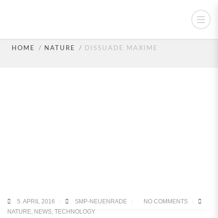
Dissuade Maxime
HOME
NATURE
DISSUADE MAXIME
5. APRIL 2016
SMP-NEUENRADE
NO COMMENTS
NATURE
,
NEWS
,
TECHNOLOGY