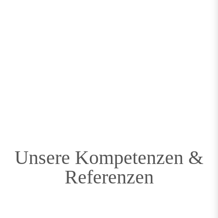
Inhouse Service
Muss es einmal schnell gehen, arbeiten wir auch bei Ihnen im
Hause gewinnen so Zeitverluste aus Logistik wieder.
Unsere Kompetenzen &
Referenzen