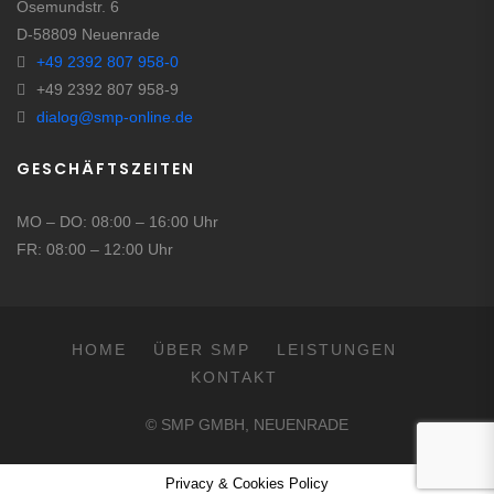
Osemundstr. 6
D-58809 Neuenrade
+49 2392 807 958-0
+49 2392 807 958-9
dialog@smp-online.de
GESCHÄFTSZEITEN
MO – DO: 08:00 – 16:00 Uhr
FR: 08:00 – 12:00 Uhr
HOME
ÜBER SMP
LEISTUNGEN
KONTAKT
© SMP GMBH, NEUENRADE
Privacy & Cookies Policy